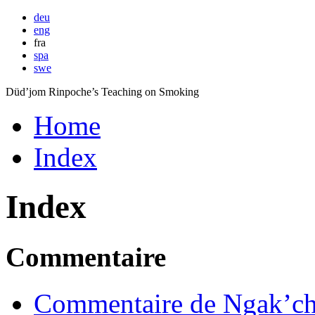
deu
eng
fra
spa
swe
Düd’jom Rinpoche’s Teaching on Smoking
Home
Index
Index
Commentaire
Commentaire de Ngak’ch